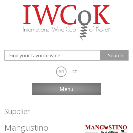
en
cz
Menu
Supplier
Mangustino