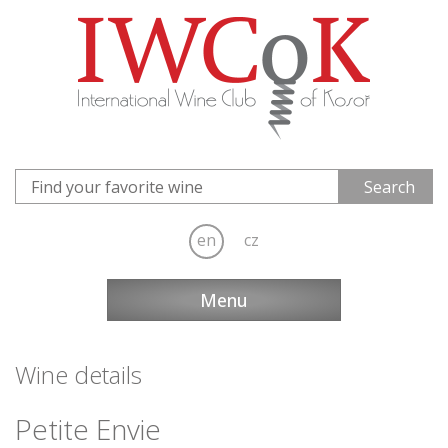
en
cz
Menu
Wine details
Petite Envie