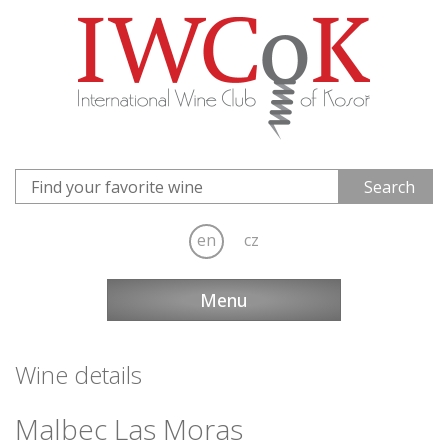
en
cz
Menu
Wine details
Malbec Las Moras