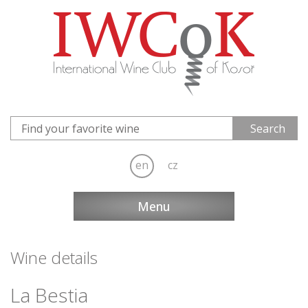
en
cz
Menu
Wine details
La Bestia