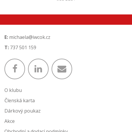
E:
michaela@iwcok.cz
T:
737 501 159
O klubu
Členská karta
Dárkový poukaz
Akce
Obchodní a dodací podmínky