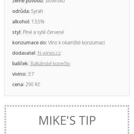
země původu:
Slovinsko
odrůda:
Syrah
alkohol:
13,5%
styl:
Plné a syté červené
konzumace do:
Víno k okamžité konzumaci
dodavatel:
N-wines.cz
balíček:
Balkánské kopečky
vivino:
3.7
cena:
290 Kč
MIKE'S TIP